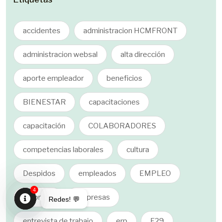
accidentes
administracion HCMFRONT
administracion websal
alta dirección
aporte empleador
beneficios
BIENESTAR
capacitaciones
capacitación
COLABORADORES
competencias laborales
cultura
Despidos
empleados
EMPLEO
4
empresa
empresas
Redes! 💬
Open
entrevista de trabajo
erp
F29