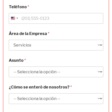
Teléfono
*
U
n
i
Área de la Empresa
*
t
e
d
S
Asunto
*
t
a
t
e
s
¿Cómo se enteró de nosotros?
*
+
1