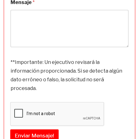
Mensaje
*
C
o
**Importante: Un ejecutivo revisará la
r
información proporcionada. Si se detecta algún
p
o
dato erróneo o falso, la solicitud no será
r
procesada.
a
t
i
v
o
Á
r
e
Enviar Mensaje!
a