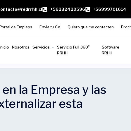
contacto@redrrhh.cl
+56232429596
+56999701614
Portal de Empleos
Envia tu CV
Quiero que me contacten
Broc
Inicio
Nosotros
Servicios
Servicio Full 360°
Software
RRHH
RRHH
 en la Empresa y las
xternalizar esta