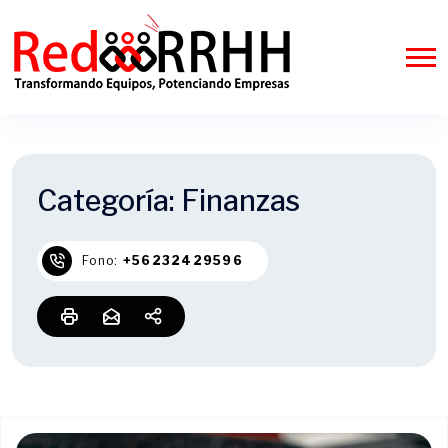
Categoría:
Finanzas
Fono:
+56232429596