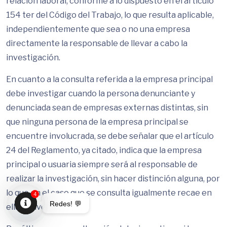
relación laboral, conforme a lo dispuesto en el artículo
154 ter del Código del Trabajo, lo que resulta aplicable,
independientemente que sea o no una empresa
directamente la responsable de llevar a cabo la
investigación.
En cuanto a la consulta referida a la empresa principal
debe investigar cuando la persona denunciante y
denunciada sean de empresas externas distintas, sin
que ninguna persona de la empresa principal se
encuentre involucrada, se debe señalar que el artículo
24 del Reglamento, ya citado, indica que la empresa
principal o usuaria siempre será al responsable de
realizar la investigación, sin hacer distinción alguna, por
lo que en el caso que se consulta igualmente recae en
4
Redes! 💬
ella la investigación.
Open