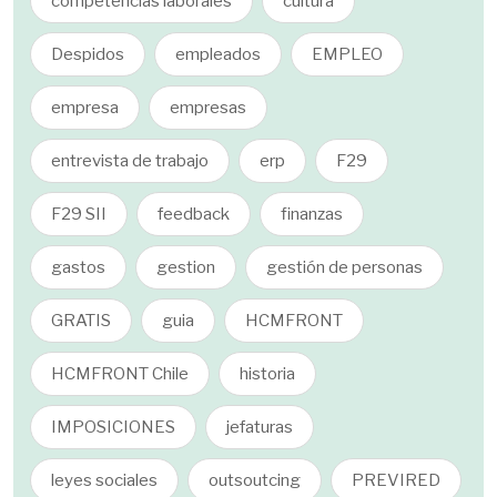
competencias laborales
cultura
Despidos
empleados
EMPLEO
empresa
empresas
entrevista de trabajo
erp
F29
F29 SII
feedback
finanzas
gastos
gestion
gestión de personas
GRATIS
guia
HCMFRONT
HCMFRONT Chile
historia
IMPOSICIONES
jefaturas
leyes sociales
outsoutcing
PREVIRED